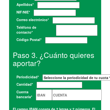
Apellidos
*
NIF/NIE
*
Correo electrónico
*
Teléfono de
contacto
*
Código Postal
*
Paso 3. ¿Cuánto quieres
aportar?
Periodicidad
*
Cantidad
*
Cuenta
bancaria
*
El campo IBAN consta de 2 letras y 2 números. El